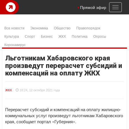
Toggl
Прямой эфир
naviga
Все новости
Экономика
Общество
Правопорядок
Культура
Спорт
Бизнес
ЖКХ
Политика
Опросы
Коронавирус
Льготникам Хабаровского края
произведут перерасчет субсидий и
компенсаций на оплату ЖКХ
ЖКХ
18:24, 12 октября 2021 года
Перерасчет субсидий и компенсаций на оплату жилищно-
коммунальных услуг произведут льготникам Хабаровского
края, сообщает портал «Губерния».