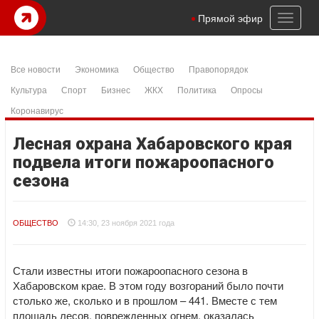
Toggl
Прямой эфир
naviga
Все новости
Экономика
Общество
Правопорядок
Культура
Спорт
Бизнес
ЖКХ
Политика
Опросы
Коронавирус
Лесная охрана Хабаровского края
подвела итоги пожароопасного
сезона
ОБЩЕСТВО
14:30, 23 ноября 2021 года
Стали известны итоги пожароопасного сезона в
Хабаровском крае. В этом году возгораний было почти
столько же, сколько и в прошлом – 441. Вместе с тем
площадь лесов, поврежденных огнем, оказалась