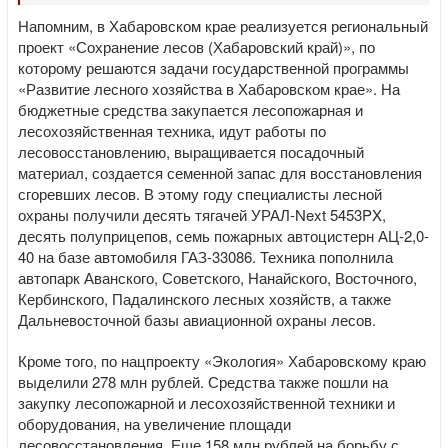
Напомним, в Хабаровском крае реализуется региональный
проект «Сохранение лесов (Хабаровский край)», по
которому решаются задачи государственной программы
«Развитие лесного хозяйства в Хабаровском крае». На
бюджетные средства закупается лесопожарная и
лесохозяйственная техника, идут работы по
лесовосстановлению, выращивается посадочный
материал, создается семенной запас для восстановления
сгоревших лесов. В этому году специалисты лесной
охраны получили десять тягачей УРАЛ-Next 5453PX,
десять полуприцепов, семь пожарных автоцистерн АЦ-2,0-
40 на базе автомобиля ГАЗ-33086. Техника пополнила
автопарк Аванского, Советского, Нанайского, Восточного,
Кербинского, Падалинского лесных хозяйств, а также
Дальневосточной базы авиационной охраны лесов.
Кроме того, по нацпроекту «Экология» Хабаровскому краю
выделили 278 млн рублей. Средства также пошли на
закупку лесопожарной и лесохозяйственной техники и
оборудования, на увеличение площади
лесовосстановления. Еще 158 млн рублей на борьбу с