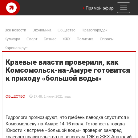
Toggl
Прямой эфир
naviga
Все новости
Экономика
Общество
Правопорядок
Культура
Спорт
Бизнес
ЖКХ
Политика
Опросы
Коронавирус
Краевые власти проверили, как
Комсомольск-на-Амуре готовится
к приходу «большой воды»
ОБЩЕСТВО
17:48, 1 июля 2021 года
Гидрологи прогнозируют, что гребень паводка спустится к
Комсомольску-на-Амуре 14-16 июля. Готовность города
Юности к встрече «большой воды» проверил зампред
краевого правительства по вопросам ТЭК и ЖКХ Анатолий