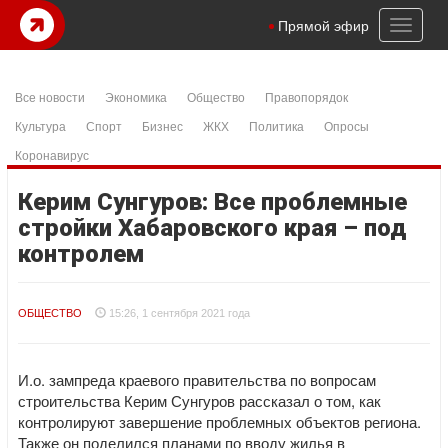
Toggl
Прямой эфир
naviga
Все новости
Экономика
Общество
Правопорядок
Культура
Спорт
Бизнес
ЖКХ
Политика
Опросы
Коронавирус
Керим Сунгуров: Все проблемные
стройки Хабаровского края – под
контролем
ОБЩЕСТВО
15:26, 1 сентября 2021 года
И.о. зампреда краевого правительства по вопросам
строительства Керим Сунгуров рассказал о том, как
контролируют завершение проблемных объектов региона.
Также он поделился планами по вводу жилья в