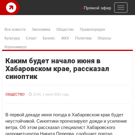
Toggl
Прямой эфир
naviga
Все новости
Экономика
Общество
Правопорядок
Культура
Спорт
Бизнес
ЖКХ
Политика
Опросы
Коронавирус
Каким будет начало июня в
Хабаровском крае, рассказал
синоптик
ОБЩЕСТВО
11:04, 1 июня 2021 года
В первой декаде июня погода в Хабаровском крае будет
неустойчивой. Синоптики прогнозируют дожди и усиление
ветра. Об этом рассказал специалист Хабаровского
гидрометцентра Никита Перерва, сообщает портал