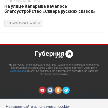
17:50, 7 августа 2026 года
На улице Калараша началось
благоустройство «Сквера русских сказок»
ВСЕ МАТЕРИАЛЫ РАЗДЕЛА
Не допускается копирование, распространение, опубликование или иное
использование материалов Сайта без ссылки на портал «Губерния» /
Gubernia.com
(в случае размещения в Интернете обязательно наличие
активной гиперссылки)
© 2014 - 2026 Портал «Губерния»
Сетевое издание
Gubernia.com
, свидетельство о регистрации ЭЛ № ФС 77 –
На нашем сайте используются cookie-