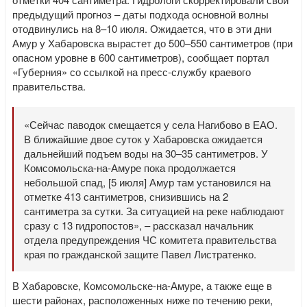
предыдущий прогноз – даты подхода основной волны
отодвинулись на 8–10 июля. Ожидается, что в эти дни
Амур у Хабаровска вырастет до 500–550 сантиметров (при
опасном уровне в 600 сантиметров), сообщает портал
«Губерния» со ссылкой на пресс-службу краевого
правительства.
«Сейчас паводок смещается у села Нагибово в ЕАО.
В ближайшие двое суток у Хабаровска ожидается
дальнейший подъем воды на 30–35 сантиметров. У
Комсомольска-на-Амуре пока продолжается
небольшой спад, [5 июля] Амур там установился на
отметке 413 сантиметров, снизившись на 2
сантиметра за сутки. За ситуацией на реке наблюдают
сразу с 13 гидропостов», – рассказал начальник
отдела предупреждения ЧС комитета правительства
края по гражданской защите Павел Листратенко.
В Хабаровске, Комсомольске-на-Амуре, а также еще в
шести районах, расположенных ниже по течению реки,