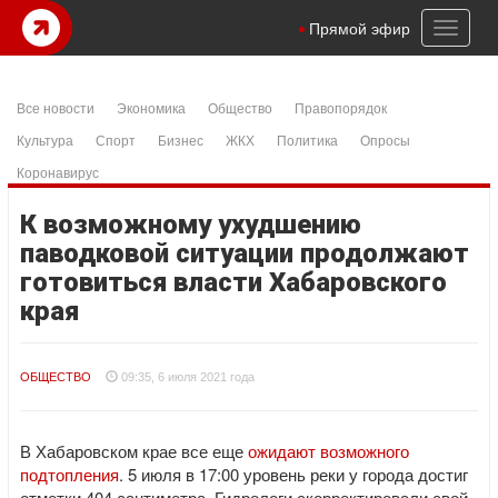
Toggl
Прямой эфир
naviga
Все новости
Экономика
Общество
Правопорядок
Культура
Спорт
Бизнес
ЖКХ
Политика
Опросы
Коронавирус
К возможному ухудшению
паводковой ситуации продолжают
готовиться власти Хабаровского
края
ОБЩЕСТВО
09:35, 6 июля 2021 года
В Хабаровском крае все еще
ожидают возможного
подтопления
. 5 июля в 17:00 уровень реки у города достиг
отметки 404 сантиметра. Гидрологи скорректировали свой