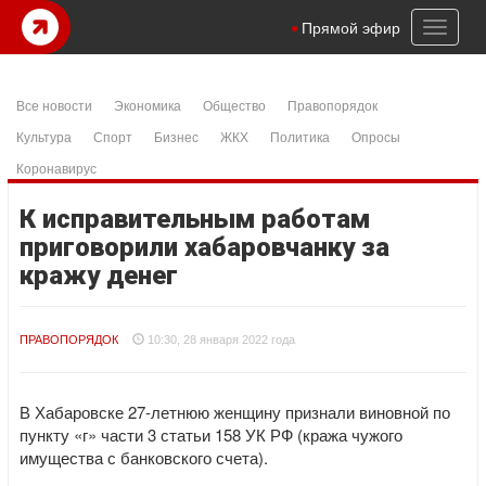
Toggl
Прямой эфир
naviga
Все новости
Экономика
Общество
Правопорядок
Культура
Спорт
Бизнес
ЖКХ
Политика
Опросы
Коронавирус
К исправительным работам
приговорили хабаровчанку за
кражу денег
ПРАВОПОРЯДОК
10:30, 28 января 2022 года
В Хабаровске 27-летнюю женщину признали виновной по
пункту «г» части 3 статьи 158 УК РФ (кража чужого
имущества с банковского счета).