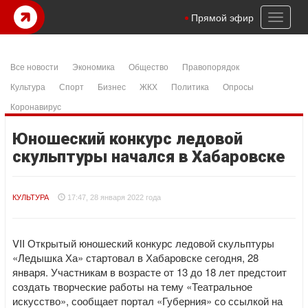
Toggl
Прямой эфир
naviga
Все новости
Экономика
Общество
Правопорядок
Культура
Спорт
Бизнес
ЖКХ
Политика
Опросы
Коронавирус
Юношеский конкурс ледовой
скульптуры начался в Хабаровске
КУЛЬТУРА
17:47, 28 января 2022 года
VII Открытый юношеский конкурс ледовой скульптуры
«Ледышка Ха» стартовал в Хабаровске сегодня, 28
января. Участникам в возрасте от 13 до 18 лет предстоит
создать творческие работы на тему «Театральное
искусство», сообщает портал «Губерния» со ссылкой на