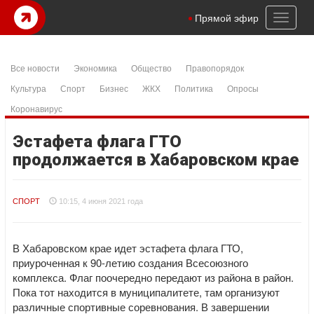
Toggl
Прямой эфир
naviga
Все новости
Экономика
Общество
Правопорядок
Культура
Спорт
Бизнес
ЖКХ
Политика
Опросы
Коронавирус
Эстафета флага ГТО
продолжается в Хабаровском крае
СПОРТ
10:15, 4 июня 2021 года
В Хабаровском крае идет эстафета флага ГТО,
приуроченная к 90-летию создания Всесоюзного
комплекса. Флаг поочередно передают из района в район.
Пока тот находится в муниципалитете, там организуют
различные спортивные соревнования. В завершении