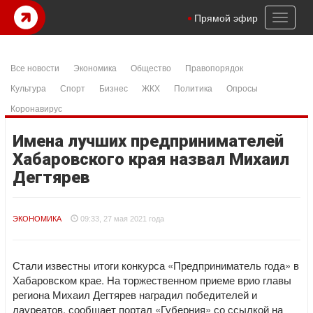
Toggl
Прямой эфир
naviga
Все новости
Экономика
Общество
Правопорядок
Культура
Спорт
Бизнес
ЖКХ
Политика
Опросы
Коронавирус
Имена лучших предпринимателей
Хабаровского края назвал Михаил
Дегтярев
ЭКОНОМИКА
09:33, 27 мая 2021 года
Стали известны итоги конкурса «Предприниматель года» в
Хабаровском крае. На торжественном приеме врио главы
региона Михаил Дегтярев наградил победителей и
лауреатов, сообщает портал «Губерния» со ссылкой на