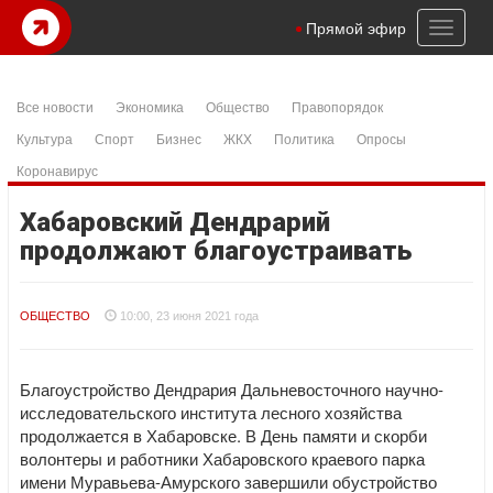
Toggl
Прямой эфир
naviga
Все новости
Экономика
Общество
Правопорядок
Культура
Спорт
Бизнес
ЖКХ
Политика
Опросы
Коронавирус
Хабаровский Дендрарий
продолжают благоустраивать
ОБЩЕСТВО
10:00, 23 июня 2021 года
Благоустройство Дендрария Дальневосточного научно-
исследовательского института лесного хозяйства
продолжается в Хабаровске. В День памяти и скорби
волонтеры и работники Хабаровского краевого парка
имени Муравьева-Амурского завершили обустройство