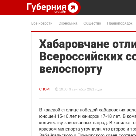
Все новости
Экономика
Общество
Правопорядок
Хабаровчане отл
Всероссийских с
велоспорту
СПОРТ
10:30, 9 сентября 2021 года
В краевой столице победой хабаровских вел
юношей 15-16 лет и юниорок 17-18 лет. В ко
количеству завоеванных наград. В копилке г
краевом минспорта уточнили, что второе и т
Забайкальского и Приморского краев соответ