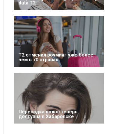
data T2
Т2 отменил роуминг уже более
чем в 70 странах
Пересадка волос теперь
доступна в Хабаровске