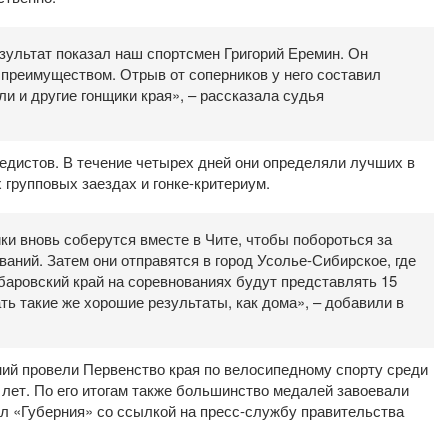
зультат показал наш спортсмен Григорий Еремин. Он
преимуществом. Отрыв от соперников у него составил
и и другие гонщики края», – рассказала судья
едистов. В течение четырех дней они определяли лучших в
 групповых заездах и гонке-критериум.
и вновь соберутся вместе в Чите, чтобы побороться за
аний. Затем они отправятся в город Усолье-Сибирское, где
баровский край на соревнованиях будут представлять 15
ть такие же хорошие результаты, как дома», – добавили в
ний провели Первенство края по велосипедному спорту среди
 лет. По его итогам также большинство медалей завоевали
л «Губерния» со ссылкой на пресс-службу правительства