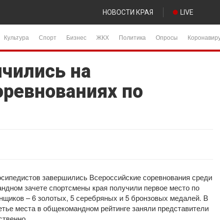
НОВОСТИ КРАЯ
LIVE
Культура
Спорт
Бизнес
ЖКХ
Политика
Опросы
Коронавир
ичились на
оревнованиях по
осипедистов завершились Всероссийские соревнования среди
мандном зачете спортсмены края получили первое место по
онщиков – 6 золотых, 5 серебряных и 5 бронзовых медалей. В
ретье места в общекомандном рейтинге заняли представители
ственно.