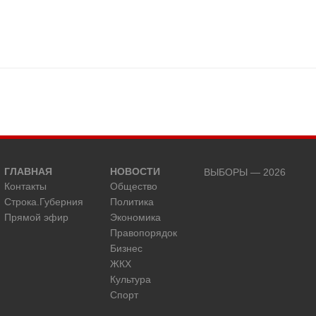
ГЛАВНАЯ
НОВОСТИ
ВЫБОРЫ — 2026
Контакты
Общество
Строка.Губерния
Политика
Прямой эфир
Экономика
Правопорядок
Бизнес
ЖКХ
Культура
Спорт