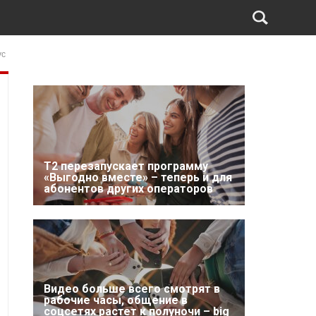
ус
Т2 перезапускает программу
«Выгодно вместе» – теперь и для
абонентов других операторов
Видео больше всего смотрят в
рабочие часы, общение в
соцсетях растет к полуночи – big