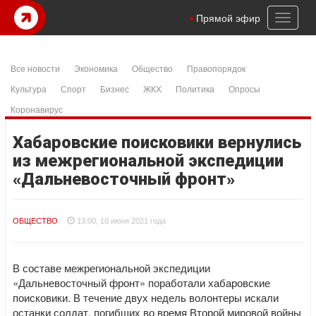
Toggl
Прямой эфир
naviga
Все новости
Экономика
Общество
Правопорядок
Культура
Спорт
Бизнес
ЖКХ
Политика
Опросы
Коронавирус
Хабаровские поисковики вернулись
из межрегиональной экспедиции
«Дальневосточный фронт»
ОБЩЕСТВО
13:00, 10 июня 2021 года
В составе межрегиональной экспедиции
«Дальневосточный фронт» поработали хабаровские
поисковики. В течение двух недель волонтеры искали
останки солдат, погибших во время Второй мировой войны