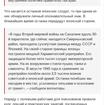
внутренней политики правительства края.
Что касается останков японских солдат, то при одном из
них обнаружили личный опознавательный знак. В
ближайшее время останки передадут японской стороне.
«В годы Второй мировой войны на Сахалине вдоль 50-
й параллели, где сейчас находится Смирныховский
район, проходила сухопутная граница между СССР и
Японией. На своей стороне границы японцы
построили мощный Харамитогский укрепрайон. Его
защищали более пяти тысяч солдат императорской
армии. На их вооружении стояли пушки, танки и
самолеты. В августе 1945 года в сражениях за
укрепрайон погибли около 2,5 тысячи воинов
советской и японской армий. Останки погибших мы
находим в местах, усыпанных гильзами и осколками
от гранат», – сообщили волонтеры.
Наряду с полевыми работами для поисковиков провели
курс лекций и практических занятий, посвященных