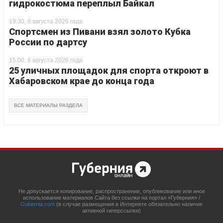
гидрокостюма переплыл Байкал
19:30, 6 августа 2026 года
Спортсмен из Пивани взял золото Кубка
России по дартсу
15:00, 6 августа 2026 года
25 уличных площадок для спорта откроют в
Хабаровском крае до конца года
ВСЕ МАТЕРИАЛЫ РАЗДЕЛА
Не допускается копирование, распространение, опубликование или иное
использование материалов Сайта без ссылки на портал «Губерния» /
Gubernia.com
(в случае размещения в Интернете обязательно наличие
активной гиперссылки)