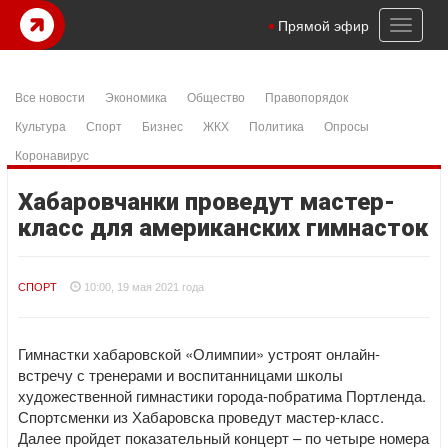
Toggl
Прямой эфир
naviga
Все новости
Экономика
Общество
Правопорядок
Культура
Спорт
Бизнес
ЖКХ
Политика
Опросы
Коронавирус
Хабаровчанки проведут мастер-
класс для американских гимнасток
СПОРТ
10:00, 19 мая 2021 года
Гимнастки хабаровской «Олимпии» устроят онлайн-
встречу с тренерами и воспитанницами школы
художественной гимнастики города-побратима Портленда.
Спортсменки из Хабаровска проведут мастер-класс.
Далее пройдет показательный концерт – по четыре номера