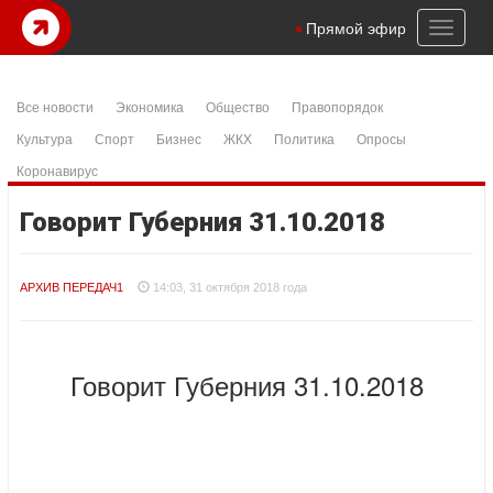
Toggl
Прямой эфир
naviga
Все новости
Экономика
Общество
Правопорядок
Культура
Спорт
Бизнес
ЖКХ
Политика
Опросы
Коронавирус
Говорит Губерния 31.10.2018
АРХИВ ПЕРЕДАЧ1
14:03, 31 октября 2018 года
Говорит Губерния 31.10.2018