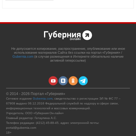
Не допускается копирование, распространение, опубликование или иное
использование материалов Сайта без ссылки на портал «Губерния» /
Gubernia.com
(в случае размещения в Интернете обязательно наличие
активной гиперссылки)
© 2014 - 2026 Портал «Губерния»
Сетевое издание
Gubernia.com
, свидетельство о регистрации ЭЛ № ФС 77 –
67908 выдано 06.12.2016 Федеральной службой по надзору в сфере связи,
информационных технологий и массовых коммуникаций.
Учредитель: ООО «Губерния Он-лайн»
Главный редактор: Гатаулина А.С.
Телефон редакции: (4212) 45-88-45, адрес электронной почты:
portal@gubernia.com
18+