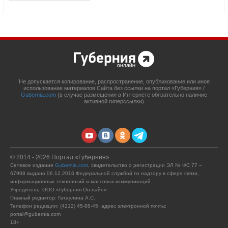
Не допускается копирование, распространение, опубликование или иное
использование материалов Сайта без ссылки на портал «Губерния» /
Gubernia.com
(в случае размещения в Интернете обязательно наличие
активной гиперссылки)
© 2014 - 2026 Портал «Губерния»
Сетевое издание
Gubernia.com
, свидетельство о регистрации ЭЛ № ФС 77 –
67908 выдано 06.12.2016 Федеральной службой по надзору в сфере связи,
информационных технологий и массовых коммуникаций.
Учредитель: ООО «Губерния Он-лайн»
Главный редактор: Гатаулина А.С.
Телефон редакции: (4212) 45-88-45, адрес электронной почты:
portal@gubernia.com
18+