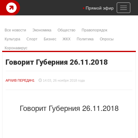
Toggl
Прямой эфир
naviga
Все новости
Экономика
Общество
Правопорядок
Культура
Спорт
Бизнес
ЖКХ
Политика
Опросы
Коронавирус
Говорит Губерния 26.11.2018
АРХИВ ПЕРЕДАЧ1
14:03, 26 ноября 2018 года
Говорит Губерния 26.11.2018