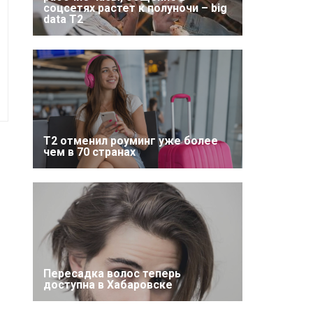
соцсетях растет к полуночи – big
data T2
Т2 отменил роуминг уже более
чем в 70 странах
Пересадка волос теперь
доступна в Хабаровске