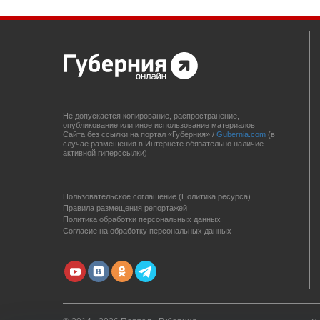
Не допускается копирование, распространение,
опубликование или иное использование материалов
Сайта без ссылки на портал «Губерния» /
Gubernia.com
(в
случае размещения в Интернете обязательно наличие
активной гиперссылки)
Пользовательское соглашение (Политика ресурса)
Правила размещения репортажей
Политика обработки персональных данных
Согласие на обработку персональных данных