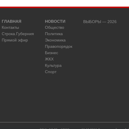
ГЛАВНАЯ
НОВОСТИ
ВЫБОРЫ — 2026
Контакты
Общество
Строка.Губерния
Политика
Прямой эфир
Экономика
Правопорядок
Бизнес
ЖКХ
Культура
Спорт