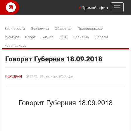
Toggl
Прямой эфир
naviga
Все новости
Экономика
Общество
Правопорядок
Культура
Спорт
Бизнес
ЖКХ
Политика
Опросы
Коронавирус
Говорит Губерния 18.09.2018
ПЕРЕДАЧИ
14:01, 18 сентября 2018 года
Говорит Губерния 18.09.2018