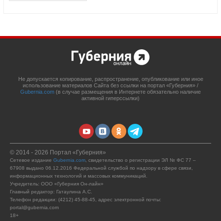
Не допускается копирование, распространение, опубликование или иное
использование материалов Сайта без ссылки на портал «Губерния» /
Gubernia.com
(в случае размещения в Интернете обязательно наличие
активной гиперссылки)
© 2014 - 2026 Портал «Губерния»
Сетевое издание
Gubernia.com
, свидетельство о регистрации ЭЛ № ФС 77 –
67908 выдано 06.12.2016 Федеральной службой по надзору в сфере связи,
информационных технологий и массовых коммуникаций.
Учредитель: ООО «Губерния Он-лайн»
Главный редактор: Гатаулина А.С.
Телефон редакции: (4212) 45-88-45, адрес электронной почты:
portal@gubernia.com
18+