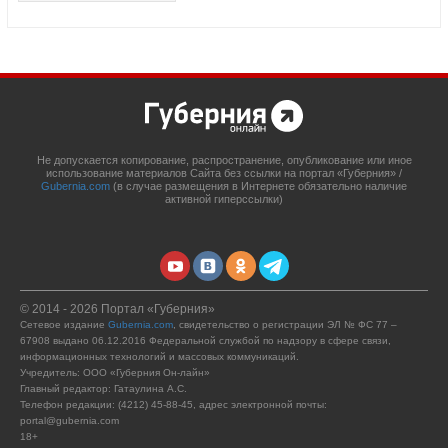
Не допускается копирование, распространение, опубликование или иное
использование материалов Сайта без ссылки на портал «Губерния» /
Gubernia.com
(в случае размещения в Интернете обязательно наличие
активной гиперссылки)
© 2014 - 2026 Портал «Губерния»
Сетевое издание
Gubernia.com
, свидетельство о регистрации ЭЛ № ФС 77 –
67908 выдано 06.12.2016 Федеральной службой по надзору в сфере связи,
информационных технологий и массовых коммуникаций.
Учредитель: ООО «Губерния Он-лайн»
Главный редактор: Гатаулина А.С.
Телефон редакции: (4212) 45-88-45, адрес электронной почты:
portal@gubernia.com
18+