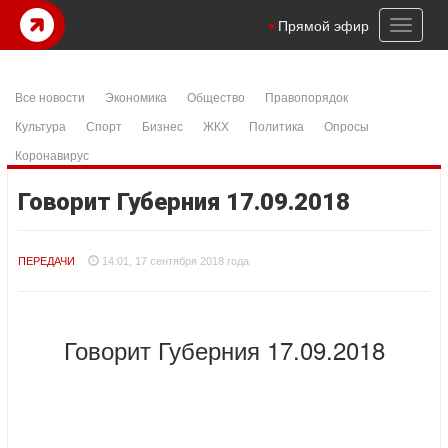
Toggl
Прямой эфир
naviga
Все новости
Экономика
Общество
Правопорядок
Культура
Спорт
Бизнес
ЖКХ
Политика
Опросы
Коронавирус
Говорит Губерния 17.09.2018
ПЕРЕДАЧИ
14:01, 17 сентября 2018 года
Говорит Губерния 17.09.2018