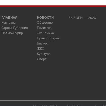
ГЛАВНАЯ
НОВОСТИ
ВЫБОРЫ — 2026
Контакты
Общество
Строка.Губерния
Политика
Прямой эфир
Экономика
Правопорядок
Бизнес
ЖКХ
Культура
Спорт