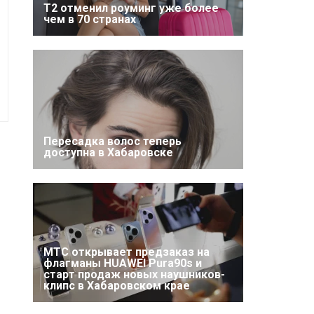
Т2 отменил роуминг уже более
чем в 70 странах
Пересадка волос теперь
доступна в Хабаровске
МТС открывает предзаказ на
флагманы HUAWEI Pura90s и
старт продаж новых наушников-
клипс в Хабаровском крае