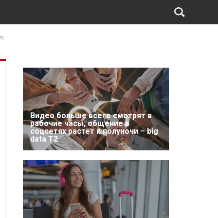
ус
Видео больше всего смотрят в
рабочие часы, общение в
соцсетях растет к полуночи – big
data T2