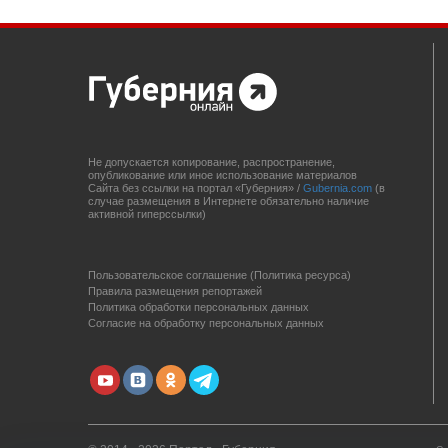
Не допускается копирование, распространение,
опубликование или иное использование материалов
Сайта без ссылки на портал «Губерния» /
Gubernia.com
(в
случае размещения в Интернете обязательно наличие
активной гиперссылки)
Пользовательское соглашение (Политика ресурса)
Правила размещения репортажей
Политика обработки персональных данных
Согласие на обработку персональных данных