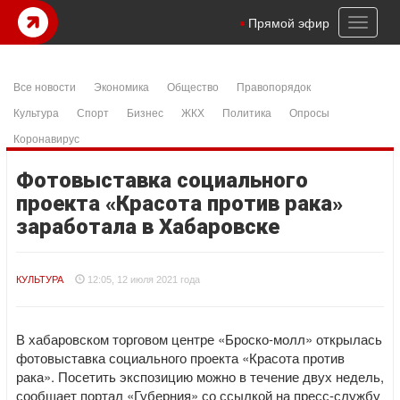
Toggl
Прямой эфир
naviga
Все новости
Экономика
Общество
Правопорядок
Культура
Спорт
Бизнес
ЖКХ
Политика
Опросы
Коронавирус
Фотовыставка социального
проекта «Красота против рака»
заработала в Хабаровске
КУЛЬТУРА
12:05, 12 июля 2021 года
В хабаровском торговом центре «Броско-молл» открылась
фотовыставка социального проекта «Красота против
рака». Посетить экспозицию можно в течение двух недель,
сообщает портал «Губерния» со ссылкой на пресс-службу