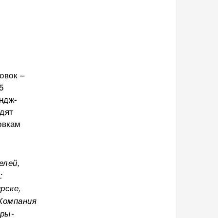
овок –
5
ндж-
одят
овкам
елей,
:
рске,
 Компания
оры-