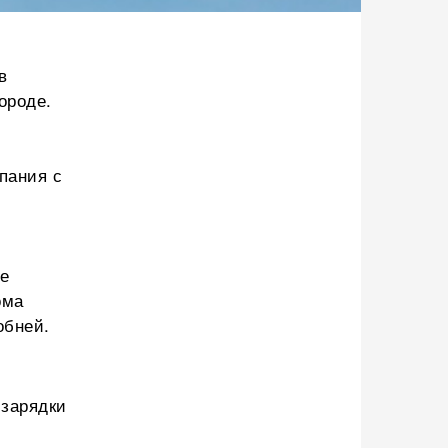
в
ороде.
пания с
де
ома
обней.
-зарядки