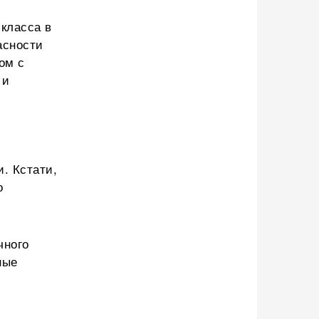
класса в
асности
ом с
 и
. Кстати,
о
чного
ные