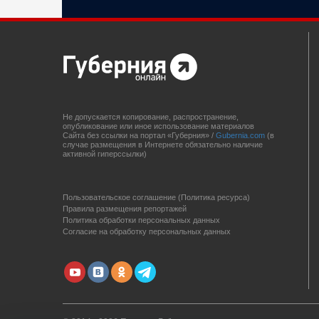
Не допускается копирование, распространение,
опубликование или иное использование материалов
Сайта без ссылки на портал «Губерния» /
Gubernia.com
(в
случае размещения в Интернете обязательно наличие
активной гиперссылки)
Пользовательское соглашение (Политика ресурса)
Правила размещения репортажей
Политика обработки персональных данных
Согласие на обработку персональных данных