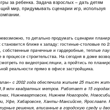
гры за ребенка. Задача взрослых – дать детям
щий мир, придумывать сценарии игр, используя
компании.
евозможно, то детально продумать сценарии планир
 становится ближе к западу: гостиные-столовые по 2
, собственные прачечные и гардеробные, теплые лау
 в процессе строительства. На сегодня в доме возв
осмотреть по видеотрансляции, а пройтись по планир
ьной реальности прямо в офисе застройщика.
алан» с 2002 года обеспечила жильем 25 тысяч жит
,9 млн квадратных метров. Работает в 15 городах
нах, Нижневартовске, Нижнем Новгороде, Новосиби
ни, Уфе, Хабаровске, Ханты-Мансийске, Ярославле.
урные решения, вписанные в городскую среду и дв