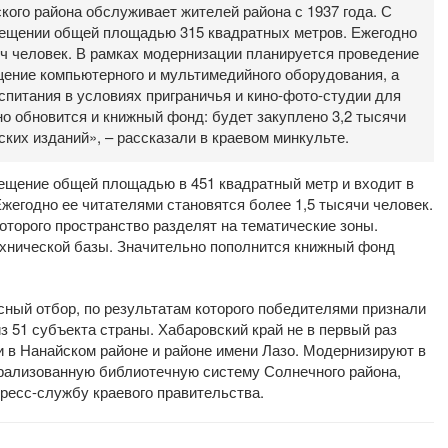
ого района обслуживает жителей района с 1937 года. С
мещении общей площадью 315 квадратных метров. Ежегодно
яч человек. В рамках модернизации планируется проведение
щение компьютерного и мультимедийного оборудования, а
спитания в условиях приграничья и кино-фото-студии для
о обновится и книжный фонд: будет закуплено 3,2 тысячи
ских изданий», – рассказали в краевом минкульте.
ещение общей площадью в 451 квадратный метр и входит в
жегодно ее читателями становятся более 1,5 тысячи человек.
оторого пространство разделят на тематические зоны.
хнической базы. Значительно пополнится книжный фонд
сный отбор, по результатам которого победителями признали
з 51 субъекта страны. Хабаровский край не в первый раз
ки в Нанайском районе и районе имени Лазо. Модернизируют в
рализованную библиотечную систему Солнечного района,
ресс-службу краевого правительства.