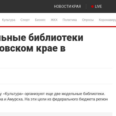
НОВОСТИ КРАЯ
LIVE
Культура
Спорт
Бизнес
ЖКХ
Политика
Опросы
Коронавир
льные библиотеки
овском крае в
ту «Культура» организуют еще две модельные библиотеки.
а и Амурска. На эти цели из федерального бюджета регион