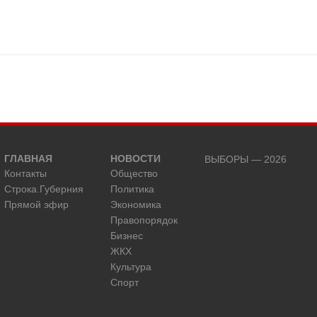
ГЛАВНАЯ
НОВОСТИ
ВЫБОРЫ — 2026
Контакты
Общество
Строка.Губерния
Политика
Прямой эфир
Экономика
Правопорядок
Бизнес
ЖКХ
Культура
Спорт