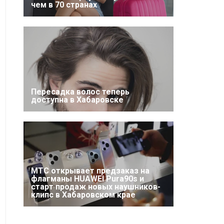
чем в 70 странах
Пересадка волос теперь
доступна в Хабаровске
МТС открывает предзаказ на
флагманы HUAWEI Pura90s и
старт продаж новых наушников-
клипс в Хабаровском крае