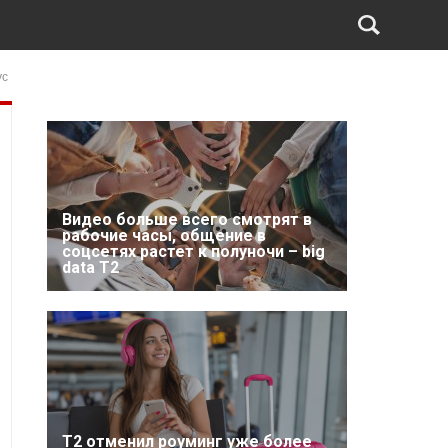
ус
Видео больше всего смотрят в
рабочие часы, общение в
соцсетях растет к полуночи – big
data T2
Т2 отменил роуминг уже более