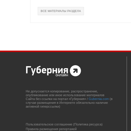
ВСЕ МАТЕРИАЛЫ РАЗДЕЛА
Не допускается копирование, распространение,
опубликование или иное использование материалов
Сайта без ссылки на портал «Губерния» /
Gubernia.com
(в
случае размещения в Интернете обязательно наличие
активной гиперссылки)
Пользовательское соглашение (Политика ресурса)
Правила размещения репортажей