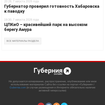
20:26, 7 августа 2026 года
Губернатор проверил готовность Хабаровска
к паводку
19:30, 7 августа 2026 года
ЦПКиО – красивейший парк на высоком
берегу Амура
ВСЕ МАТЕРИАЛЫ РАЗДЕЛА
Не допускается копирование, распространение, опубликование или иное
использование материалов Сайта без ссылки на портал «Губерния» /
Gubernia.com
(в случае размещения в Интернете обязательно наличие
активной гиперссылки)