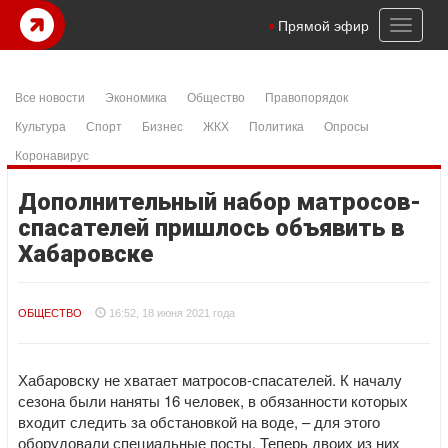
Toggl
Прямой эфир
naviga
Все новости
Экономика
Общество
Правопорядок
Культура
Спорт
Бизнес
ЖКХ
Политика
Опросы
Коронавирус
Дополнительный набор матросов-
спасателей пришлось объявить в
Хабаровске
ОБЩЕСТВО
16:52, 18 июня 2021 года
Хабаровску не хватает матросов-спасателей. К началу
сезона были наняты 16 человек, в обязанности которых
входит следить за обстановкой на воде, – для этого
оборудовали специальные посты. Теперь двоих из них