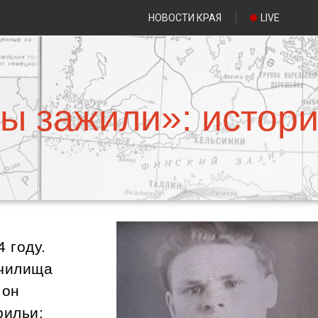
НОВОСТИ КРАЯ
LIVE
мы зажили»: истори
 году.
училища
 он
рильи: