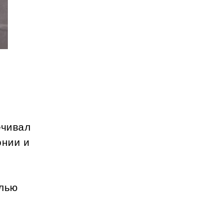
ечивал
онии и
алью