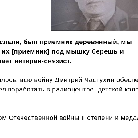
ислали, был приемник деревянный, мы
А их [приемник] под мышку берешь и
ает ветеран-связист.
лось: всю войну Дмитрий Частухин обесп
л поработать в радиоцентре, детской кол
ом Отечественной войны II степени и мед