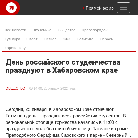
Toggl
Прямой эфир
naviga
Все новости
Экономика
Общество
Правопорядок
Культура
Спорт
Бизнес
ЖКХ
Политика
Опросы
Коронавирус
День российского студенчества
празднуют в Хабаровском крае
ОБЩЕСТВО
14:00, 25 января 2022 года
Сегодня, 25 января, в Хабаровском крае отмечают
Татьянин день – праздник всех российских студентов. В
региональной столице торжества начались в 11:00 с
праздничного молебна святой мученице Татиане в храме
Преподобного Серафима Саровского в парке «Северный».