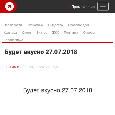
Toggl
Прямой эфир
naviga
Все новости
Экономика
Общество
Правопорядок
Культура
Спорт
Бизнес
ЖКХ
Политика
Опросы
Коронавирус
Будет вкусно 27.07.2018
ПЕРЕДАЧИ
10:01, 27 июля 2018 года
Будет вкусно 27.07.2018