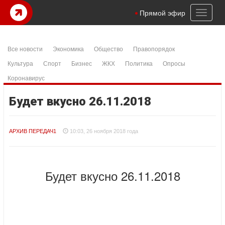
Toggl
Прямой эфир
naviga
Все новости
Экономика
Общество
Правопорядок
Культура
Спорт
Бизнес
ЖКХ
Политика
Опросы
Коронавирус
Будет вкусно 26.11.2018
АРХИВ ПЕРЕДАЧ1
10:03, 26 ноября 2018 года
Будет вкусно 26.11.2018