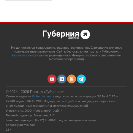
Не допускается копирование, распространение, опубликование или иное
использование материалов Сайта без ссылки на портал «Губерния» /
Gubernia.com
(в случае размещения в Интернете обязательно наличие
активной гиперссылки)
© 2014 - 2026 Портал «Губерния»
Сетевое издание
Gubernia.com
, свидетельство о регистрации ЭЛ № ФС 77 –
67908 выдано 06.12.2016 Федеральной службой по надзору в сфере связи,
информационных технологий и массовых коммуникаций.
Учредитель: ООО «Губерния Он-лайн»
Главный редактор: Гатаулина А.С.
Телефон редакции: (4212) 45-88-45, адрес электронной почты:
portal@gubernia.com
18+