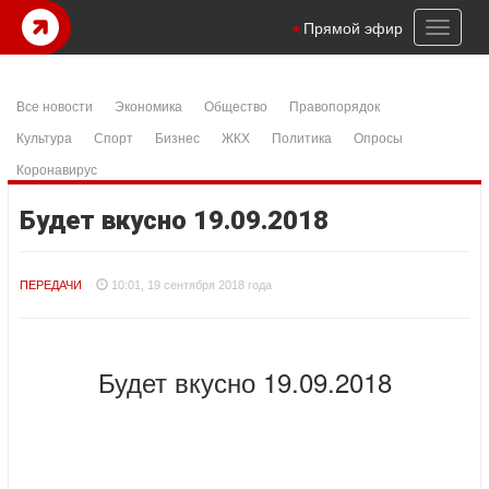
Toggl
Прямой эфир
naviga
Все новости
Экономика
Общество
Правопорядок
Культура
Спорт
Бизнес
ЖКХ
Политика
Опросы
Коронавирус
Будет вкусно 19.09.2018
ПЕРЕДАЧИ
10:01, 19 сентября 2018 года
Будет вкусно 19.09.2018