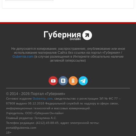
Не допускается копирование, распространение, опубликование или иное
использование материалов Сайта без ссылки на портал «Губерния» /
Gubernia.com
(в случае размещения в Интернете обязательно наличие
активной гиперссылки)
© 2014 - 2026 Портал «Губерния»
Сетевое издание
Gubernia.com
, свидетельство о регистрации ЭЛ № ФС 77 –
67908 выдано 06.12.2016 Федеральной службой по надзору в сфере связи,
информационных технологий и массовых коммуникаций.
Учредитель: ООО «Губерния Он-лайн»
Главный редактор: Гатаулина А.С.
Телефон редакции: (4212) 45-88-45, адрес электронной почты:
portal@gubernia.com
18+