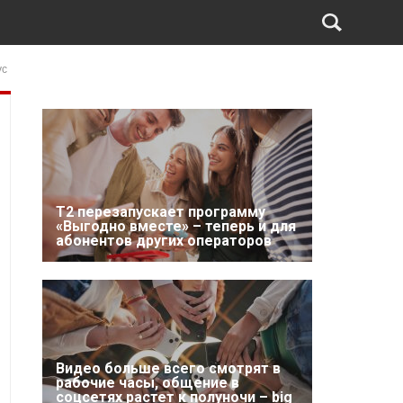
ус
Т2 перезапускает программу
«Выгодно вместе» – теперь и для
абонентов других операторов
Видео больше всего смотрят в
рабочие часы, общение в
соцсетях растет к полуночи – big