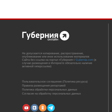
Не допускается копирование, распространение,
опубликование или иное использование материалов
Сайта без ссылки на портал «Губерния» /
Gubernia.com
(в
случае размещения в Интернете обязательно наличие
активной гиперссылки)
Пользовательское соглашение (Политика ресурса)
Правила размещения репортажей
Политика обработки персональных данных
Согласие на обработку персональных данных