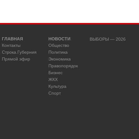
ГЛАВНАЯ
НОВОСТИ
ВЫБОРЫ — 2026
Контакты
Общество
Строка.Губерния
Политика
Прямой эфир
Экономика
Правопорядок
Бизнес
ЖКХ
Культура
Спорт