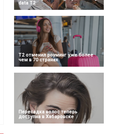
data T2
Т2 отменил роуминг уже более
чем в 70 странах
Пересадка волос теперь
доступна в Хабаровске