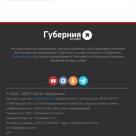
Не допускается копирование, распространение, опубликование или иное
использование материалов Сайта без ссылки на портал «Губерния» /
Gubernia.com
(в случае размещения в Интернете обязательно наличие
активной гиперссылки)
© 2014 - 2026 Портал «Губерния»
Сетевое издание
Gubernia.com
, свидетельство о регистрации ЭЛ № ФС 77 –
67908 выдано 06.12.2016 Федеральной службой по надзору в сфере связи,
информационных технологий и массовых коммуникаций.
Учредитель: ООО «Губерния Он-лайн»
Главный редактор: Гатаулина А.С.
Телефон редакции: (4212) 45-88-45, адрес электронной почты:
portal@gubernia.com
18+