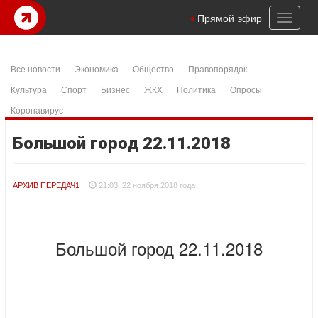
Toggl
Прямой эфир
naviga
Все новости
Экономика
Общество
Правопорядок
Культура
Спорт
Бизнес
ЖКХ
Политика
Опросы
Коронавирус
Большой город 22.11.2018
АРХИВ ПЕРЕДАЧ1
21:03, 22 ноября 2018 года
Большой город 22.11.2018