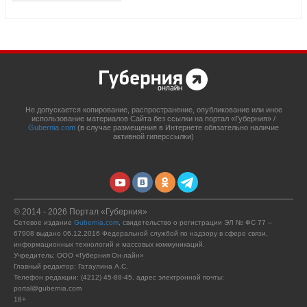
Не допускается копирование, распространение, опубликование или иное
использование материалов Сайта без ссылки на портал «Губерния» /
Gubernia.com
(в случае размещения в Интернете обязательно наличие
активной гиперссылки)
© 2014 - 2026 Портал «Губерния»
Сетевое издание
Gubernia.com
, свидетельство о регистрации ЭЛ № ФС 77 –
67908 выдано 06.12.2016 Федеральной службой по надзору в сфере связи,
информационных технологий и массовых коммуникаций.
Учредитель: ООО «Губерния Он-лайн»
Главный редактор: Гатаулина А.С.
Телефон редакции: (4212) 45-88-45, адрес электронной почты:
portal@gubernia.com
18+