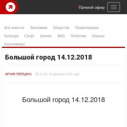
Toggl
Прямой эфир
naviga
Все новости
Экономика
Общество
Правопорядок
Культура
Спорт
Бизнес
ЖКХ
Политика
Опросы
Коронавирус
Большой город 14.12.2018
АРХИВ ПЕРЕДАЧ1
21:03, 14 декабря 2018 года
Большой город 14.12.2018