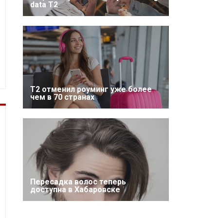
data T2
Т2 отменил роуминг уже более
чем в 70 странах
Пересадка волос теперь
доступна в Хабаровске