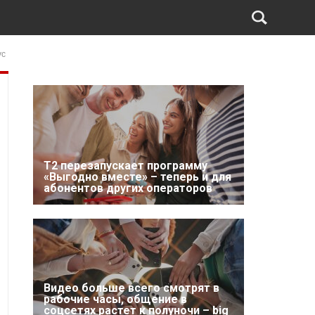
ус
Т2 перезапускает программу
«Выгодно вместе» – теперь и для
абонентов других операторов
Видео больше всего смотрят в
рабочие часы, общение в
соцсетях растет к полуночи – big