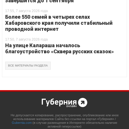
завершится до 1 сентября
17:55, 7 августа 2026 года
Более 550 семей в четырех селах
Хабаровского края получили стабильный
проводной интернет
17:50, 7 августа 2026 года
На улице Калараша началось
благоустройство «Сквера русских сказок»
ВСЕ МАТЕРИАЛЫ РАЗДЕЛА
Не допускается копирование, распространение, опубликование или иное
использование материалов Сайта без ссылки на портал «Губерния» /
Gubernia.com
(в случае размещения в Интернете обязательно наличие
активной гиперссылки)