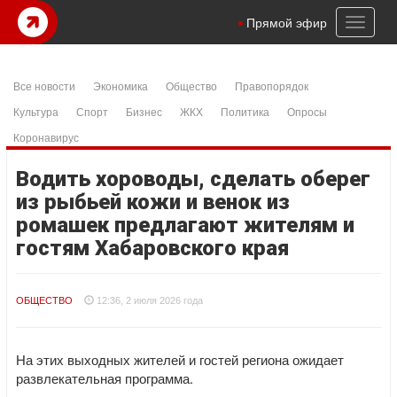
Toggl
Прямой эфир
naviga
Все новости
Экономика
Общество
Правопорядок
Культура
Спорт
Бизнес
ЖКХ
Политика
Опросы
Коронавирус
Водить хороводы, сделать оберег
из рыбьей кожи и венок из
ромашек предлагают жителям и
гостям Хабаровского края
ОБЩЕСТВО
12:36, 2 июля 2026 года
На этих выходных жителей и гостей региона ожидает
развлекательная программа.