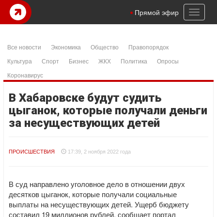
Toggl
Прямой эфир
naviga
Все новости
Экономика
Общество
Правопорядок
Культура
Спорт
Бизнес
ЖКХ
Политика
Опросы
Коронавирус
В Хабаровске будут судить
цыганок, которые получали деньги
за несуществующих детей
ПРОИСШЕСТВИЯ
17:39, 2 ноября 2022 года
В суд направлено уголовное дело в отношении двух
десятков цыганок, которые получали социальные
выплаты на несуществующих детей. Ущерб бюджету
составил 19 миллионов рублей, сообщает портал