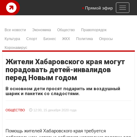
Toggl
Прямой эфир
naviga
Все новости
Экономика
Общество
Правопорядок
Культура
Спорт
Бизнес
ЖКХ
Политика
Опросы
Коронавирус
Жители Хабаровского края могут
порадовать детей-инвалидов
перед Новым годом
В основном дети просят подарить им воздушный
шарик и пакетик со сладостями.
ОБЩЕСТВО
12:00, 15 декабря 2020 года
Помощь жителей Хабаровского края требуется
добровольцам, которые собирают новогодние подарки для