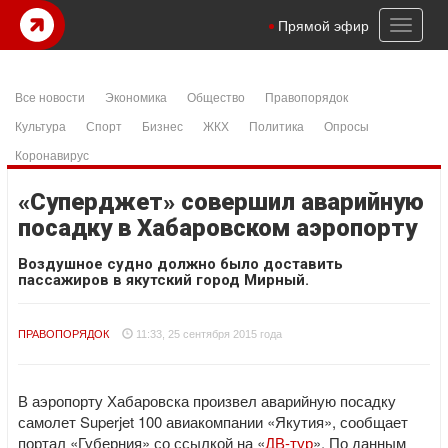
Toggl
Прямой эфир
naviga
Все новости
Экономика
Общество
Правопорядок
Культура
Спорт
Бизнес
ЖКХ
Политика
Опросы
Коронавирус
«Суперджет» совершил аварийную
посадку в Хабаровском аэропорту
Воздушное судно должно было доставить
пассажиров в якутский город Мирный.
ПРАВОПОРЯДОК
11:33, 25 сентября 2015 года
В аэропорту Хабаровска произвел аварийную посадку
самолет Superjet 100 авиакомпании «Якутия», сообщает
портал «Губерния» со ссылкой на «
ДВ-тур
». По данным