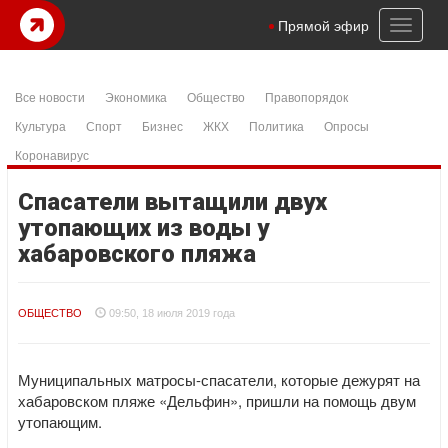
Toggl
Прямой эфир
naviga
Все новости
Экономика
Общество
Правопорядок
Культура
Спорт
Бизнес
ЖКХ
Политика
Опросы
Коронавирус
Спасатели вытащили двух
утопающих из воды у
хабаровского пляжа
ОБЩЕСТВО
09:50, 18 июля 2019 года
Муниципальных матросы-спасатели, которые дежурят на
хабаровском пляже «Дельфин», пришли на помощь двум
утопающим.