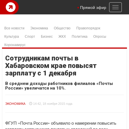
Toggl
Прямой эфир
naviga
Все новости
Экономика
Общество
Правопорядок
Культура
Спорт
Бизнес
ЖКХ
Политика
Опросы
Коронавирус
Сотрудникам почты в
Хабаровском крае повысят
зарплату с 1 декабря
В среднем доходы работников филиалов «Почты
России» увеличатся на 10%.
ЭКОНОМИКА
14:42, 18 ноября 2015 года
ФГУП «Почта России» объявило о намерении повысить
зарплату сотрудников почтовых отделений во всех