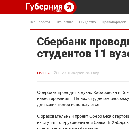
Все новости
Экономика
Общество
Правопорядок
Сбербанк провод
студентов 11 вуз
БИЗНЕС
16:20, 11 февраля 2021 года
Сбербанк проводит в вузах Хабаровска и К
инвестирования». На них студентам расскажу
для каких целей используются.
Образовательный проект Сбербанка стартова
выступят топ-руководители банка. В Хабаровс
очном, так и заочном формате.