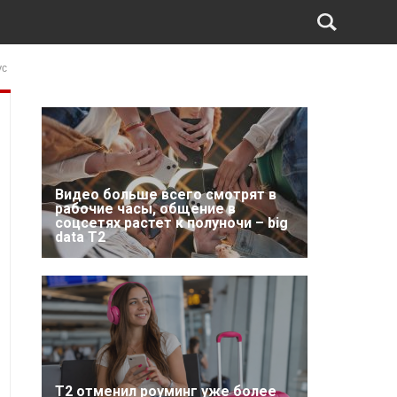
ус
Видео больше всего смотрят в
рабочие часы, общение в
соцсетях растет к полуночи – big
data T2
Т2 отменил роуминг уже более