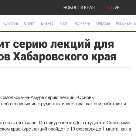
НОВОСТИ КРАЯ
LIVE
Культура
Спорт
Бизнес
ЖКХ
Политика
Опросы
Коронавир
ит серию лекций для
ов Хабаровского края
омсомольска-на-Амуре серию лекций «Основы
т об основных инструментах инвестора, как они работают и
л по всей стране. Он приурочен ко Дню студента. Спикерами
ком крае курс лекций пройдет с 10 февраля до 1 марта, как в