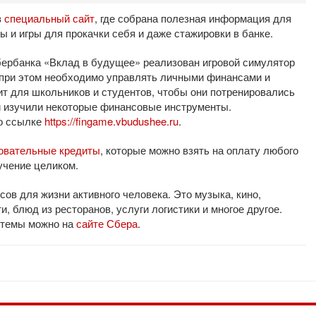
в
специальный сайт
, где собрана полезная информация для
 и игры для прокачки себя и даже стажировки в банке.
ербанка «Вклад в будущее» реализован игровой симулятор
, при этом необходимо управлять личными финансами и
ит для школьников и студентов, чтобы они потренировались
и изучили некоторые финансовые инструменты.
о ссылке
https://fingame.vbudushee.ru
.
овательные кредиты
, которые можно взять на оплату любого
бучение целиком.
в для жизни активного человека. Это музыка, кино,
, блюд из ресторанов, услуги логистики и многое другое.
стемы можно на
сайте Сбера
.