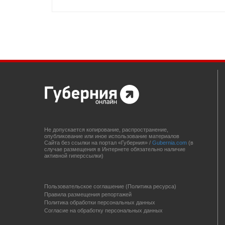
Не допускается копирование, распространение,
опубликование или иное использование материалов
Сайта без ссылки на портал «Губерния» /
Gubernia.com
(в
случае размещения в Интернете обязательно наличие
активной гиперссылки)
Пользовательское соглашение (Политика ресурса)
Правила размещения репортажей
Политика обработки персональных данных
Согласие на обработку персональных данных