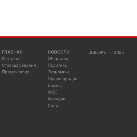
ГЛАВНАЯ
НОВОСТИ
ВЫБОРЫ — 2026
Контакты
Общество
Строка.Губерния
Политика
Прямой эфир
Экономика
Правопорядок
Бизнес
ЖКХ
Культура
Спорт