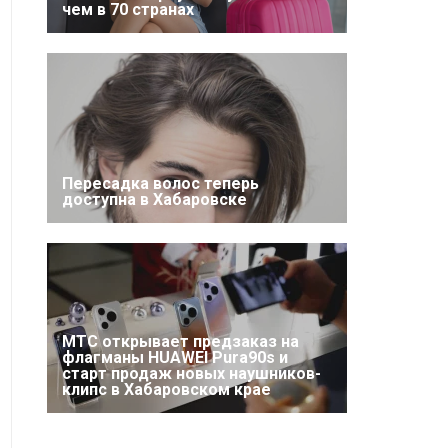
чем в 70 странах
Пересадка волос теперь
доступна в Хабаровске
МТС открывает предзаказ на
флагманы HUAWEI Pura90s и
старт продаж новых наушников-
клипс в Хабаровском крае