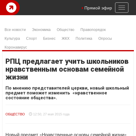
Toggl
Прямой эфир
naviga
Все новости
Экономика
Общество
Правопорядок
Культура
Спорт
Бизнес
ЖКХ
Политика
Опросы
Коронавирус
РПЦ предлагает учить школьников
нравственным основам семейной
жизни
По мнению представителей церкви, новый школьный
предмет поможет изменить «нравственное
состояние общества».
ОБЩЕСТВО
12:50, 27 мая 2015 года
Новый предмет «Нравственные основы семейной жизни»