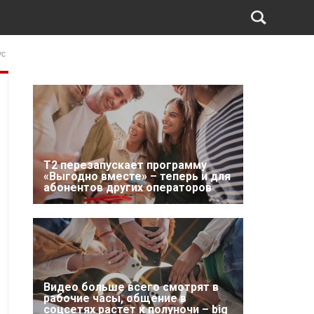
ус
Т2 перезапускает программу
«Выгодно вместе» – теперь и для
абонентов других операторов
Видео больше всего смотрят в
рабочие часы, общение в
соцсетях растет к полуночи – big