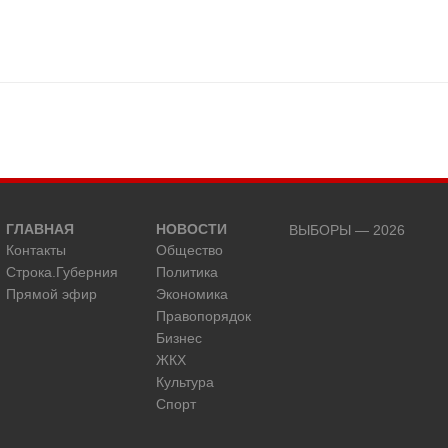
ГЛАВНАЯ
НОВОСТИ
ВЫБОРЫ — 2026
Контакты
Общество
Строка.Губерния
Политика
Прямой эфир
Экономика
Правопорядок
Бизнес
ЖКХ
Культура
Спорт