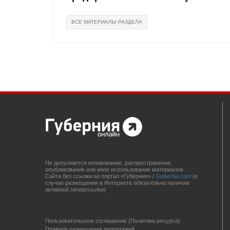
ВСЕ МАТЕРИАЛЫ РАЗДЕЛА
Не допускается копирование, распространение,
опубликование или иное использование материалов
Сайта без ссылки на портал «Губерния» /
Gubernia.com
(в
случае размещения в Интернете обязательно наличие
активной гиперссылки)
Пользовательское соглашение (Политика ресурса)
Правила размещения репортажей