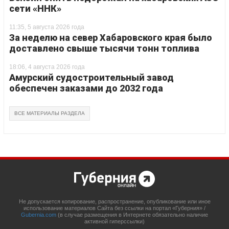
сети «ННК»
11:35, 5 августа 2026 года
За неделю на север Хабаровского края было
доставлено свыше тысячи тонн топлива
18:06, 4 августа 2026 года
Амурский судостроительный завод
обеспечен заказами до 2032 года
ВСЕ МАТЕРИАЛЫ РАЗДЕЛА
Не допускается копирование, распространение, опубликование или иное
использование материалов Сайта без ссылки на портал «Губерния» /
Gubernia.com
(в случае размещения в Интернете обязательно наличие
активной гиперссылки)