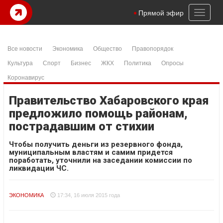
Toggl
Прямой эфир
naviga
Все новости
Экономика
Общество
Правопорядок
Культура
Спорт
Бизнес
ЖКХ
Политика
Опросы
Коронавирус
Правительство Хабаровского края
предложило помощь районам,
пострадавшим от стихии
Чтобы получить деньги из резервного фонда,
муниципальным властям и самим придется
поработать, уточнили на заседании комиссии по
ликвидации ЧС.
ЭКОНОМИКА
17:34, 16 июля 2015 года