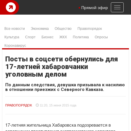
Toggl
Прямой эфир
naviga
Все новости
Экономика
Общество
Правопорядок
Культура
Спорт
Бизнес
ЖКХ
Политика
Опросы
Коронавирус
Посты в соцсети обернулись для
17-летней хабаровчанки
уголовным делом
По данным следствия, девушка призывала к насилию
в отношении приезжих с Северного Кавказа.
ПРАВОПОРЯДОК
11:20, 15 июня 2015 года
17-летняя жительница Хабаровска подозревается в
совершении преступления экстремистского характера.