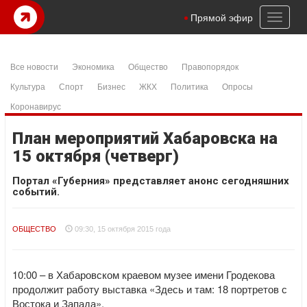
Toggl
Прямой эфир
naviga
Все новости
Экономика
Общество
Правопорядок
Культура
Спорт
Бизнес
ЖКХ
Политика
Опросы
Коронавирус
План мероприятий Хабаровска на
15 октября (четверг)
Портал «Губерния» представляет анонс сегодняшних
событий.
ОБЩЕСТВО
09:30, 15 октября 2015 года
10:00 – в Хабаровском краевом музее имени Гродекова
продолжит работу выставка «Здесь и там: 18 портретов с
Востока и Запада».