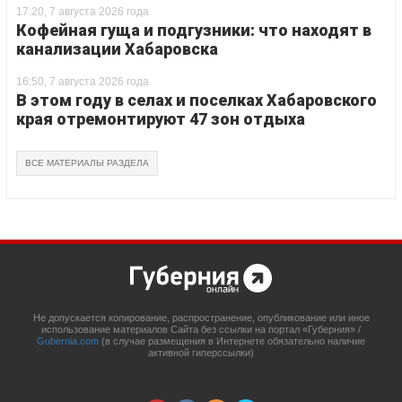
17:20, 7 августа 2026 года
Кофейная гуща и подгузники: что находят в
канализации Хабаровска
16:50, 7 августа 2026 года
В этом году в селах и поселках Хабаровского
края отремонтируют 47 зон отдыха
ВСЕ МАТЕРИАЛЫ РАЗДЕЛА
Не допускается копирование, распространение, опубликование или иное
использование материалов Сайта без ссылки на портал «Губерния» /
Gubernia.com
(в случае размещения в Интернете обязательно наличие
активной гиперссылки)