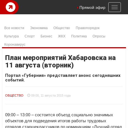
Toggl
Прямой эфир
naviga
Все новости
Экономика
Общество
Правопорядок
Культура
Спорт
Бизнес
ЖКХ
Политика
Опросы
Коронавирус
План мероприятий Хабаровска на
11 августа (вторник)
Портал «Губерния» представляет анонс сегодняшних
событий.
ОБЩЕСТВО
09:00, 11 августа 2015 года
09:00 – 13:00 – состоится объезд социально значимых
объектов для подведения итогов работы трудовых
отрядов старшеклассников по номинациям «Лучший отряд