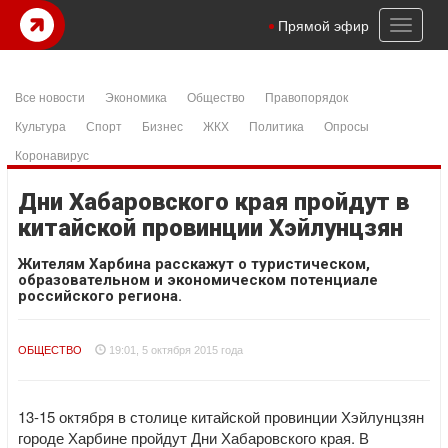
Toggl
Прямой эфир
naviga
Все новости
Экономика
Общество
Правопорядок
Культура
Спорт
Бизнес
ЖКХ
Политика
Опросы
Коронавирус
Дни Хабаровского края пройдут в
китайской провинции Хэйлунцзян
Жителям Харбина расскажут о туристическом,
образовательном и экономическом потенциале
российского региона.
ОБЩЕСТВО
19:01, 5 октября 2015 года
13-15 октября в столице китайской провинции Хэйлунцзян
городе Харбине пройдут Дни Хабаровского края. В