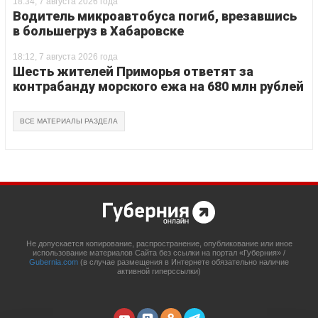
18:34, 7 августа 2026 года
Водитель микроавтобуса погиб, врезавшись
в большегруз в Хабаровске
18:12, 7 августа 2026 года
Шесть жителей Приморья ответят за
контрабанду морского ежа на 680 млн рублей
ВСЕ МАТЕРИАЛЫ РАЗДЕЛА
Не допускается копирование, распространение, опубликование или иное
использование материалов Сайта без ссылки на портал «Губерния» /
Gubernia.com
(в случае размещения в Интернете обязательно наличие
активной гиперссылки)