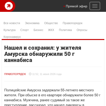
Toggl
Прямой эфир
naviga
Все новости
Экономика
Общество
Правопорядок
Культура
Спорт
Бизнес
ЖКХ
Политика
Опросы
Коронавирус
Нашел и сохранил: у жителя
Амурска обнаружили 50 г
каннабиса
ПРАВОПОРЯДОК
11:52, 11 июня 2026 года
Полицейские Амурска задержали 55-летнего местного
жителя. При обыске в его квартире обнаружили более 50 г
каннабиса. Мужчина, ранее судимый за такое же
преступление, рассказал, что нашел дикоросы в